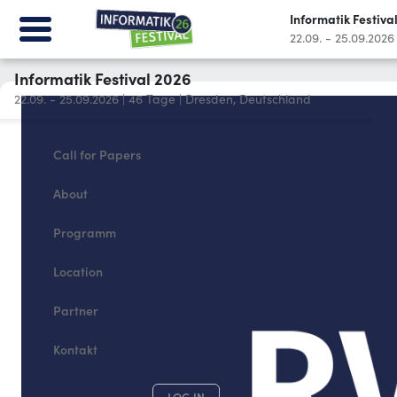
Informatik Festiva
22.09. - 25.09.2026
Informatik Festival 2026
22.09. - 25.09.2026
|
46
Tage
|
Dresden, Deutschland
Call for Papers
About
Programm
Location
Partner
Kontakt