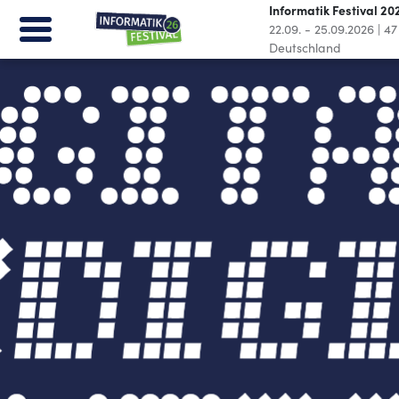
Informatik Festival 20
22.09. - 25.09.2026
|
47
Deutschland
Informatik Festival 2026
22.09. - 25.09.2026
|
47
Tage
|
Dresden, Deutschland
Call for Papers
About
Programm
Location
Partner
Kontakt