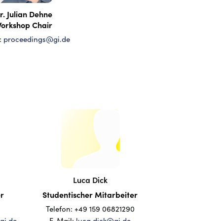
r. Julian Dehne
orkshop Chair
:
proceedings@gi.de
Luca Dick
er
Studentischer Mitarbeiter
4
Telefon: +49
159 06821290
gi.de
E-Mail:
luca.dick@gi.de