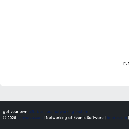
E-
get your own
b2b business networking system
© 2026
converve.com
| Networking at Events Software |
Impressum