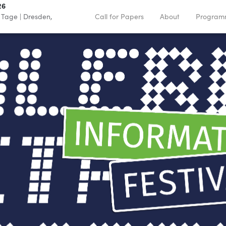
26
Tage
|
Dresden,
Call for Papers
About
Progra