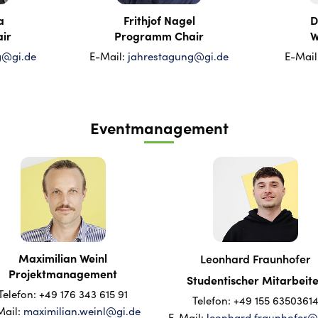
a
Frithjof Nagel
D
ir
Programm Chair
W
g@gi.de
E-Mail:
jahrestagung@gi.de
E-Mail
Eventmanagement
Maximilian Weinl
Leonhard Fraunhofer
Projektmanagement
Studentischer Mitarbeit
Telefon: +49
176 343 615 91
Telefon: +49
155 6350361
Mail:
maximilian.weinl@gi.de
E-Mail:
leonhard.fraunhofer@