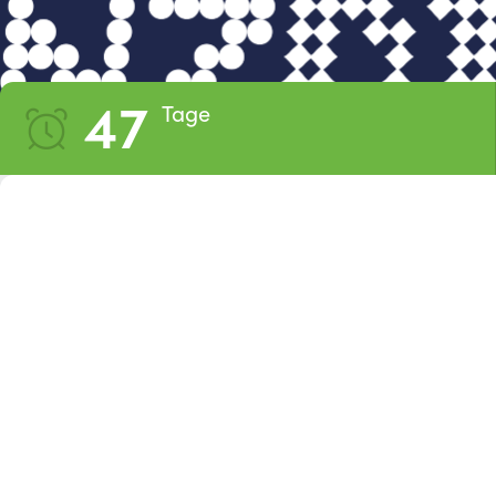
LOG IN
Noch kein Teilnehmer? Jetzt registrieren!
47
Tage 
TICKETS