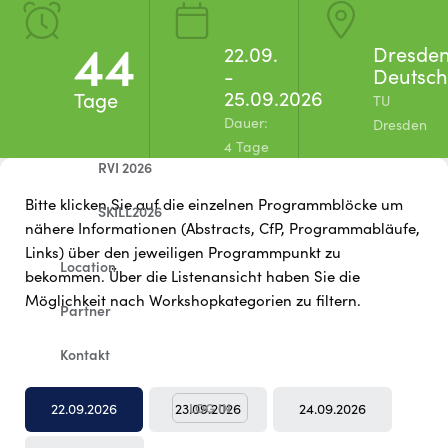
Workshops A-Z
44
22.09.
Dresden
-
Deutsch
Workshop-FAQ
25.09.2026
Tage 
TU
Dauer:
Abendveranstaltungen
Dresden
4 Tage
RVI 2026
Bitte klicken Sie auf die einzelnen Programmblöcke um
SKILL2026
nähere Informationen (Abstracts, CfP, Programmabläufe,
Links) über den jeweiligen Programmpunkt zu
Location
bekommen. Über die Listenansicht haben Sie die
Möglichkeit nach Workshopkategorien zu filtern.
Partner
Kontakt
LOG IN
22.09.2026
23.09.2026
24.09.2026