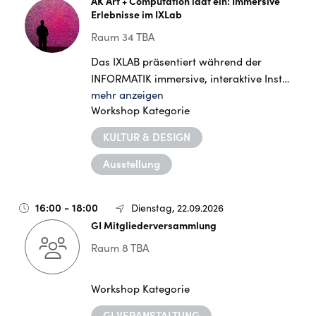
AK Art + Computation lädt ein: Immersive
Erlebnisse im IXLab
Raum 34 TBA
Das IXLAB präsentiert während der
INFORMATIK immersive, interaktive Inst…
mehr anzeigen
Workshop Kategorie
KULTUR & DESIGN
Ausstellung
16:00 - 18:00
Dienstag, 22.09.2026
GI Mitgliederversammlung
Raum 8 TBA
Workshop Kategorie
GI VERANSTALTUNG