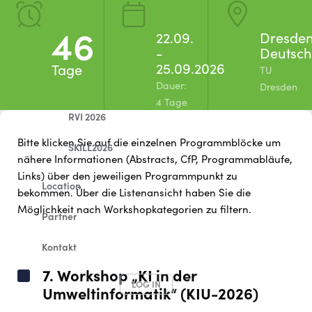
Workshops A-Z
46
22.09.
Dresden
-
Deutsch
Workshop-FAQ
25.09.2026
Tage 
TU
Dauer:
Abendveranstaltungen
Dresden
4 Tage
RVI 2026
Bitte klicken Sie auf die einzelnen Programmblöcke um
SKILL2026
nähere Informationen (Abstracts, CfP, Programmabläufe,
Links) über den jeweiligen Programmpunkt zu
Location
bekommen. Über die Listenansicht haben Sie die
Möglichkeit nach Workshopkategorien zu filtern.
Partner
Kontakt
7. Workshop „KI in der
LOG IN
Umweltinformatik“ (KIU-2026)